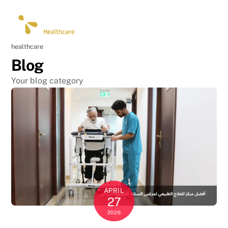
Skip
Men
to
content
healthcare
Blog
Your blog category
APRIL
27
2026